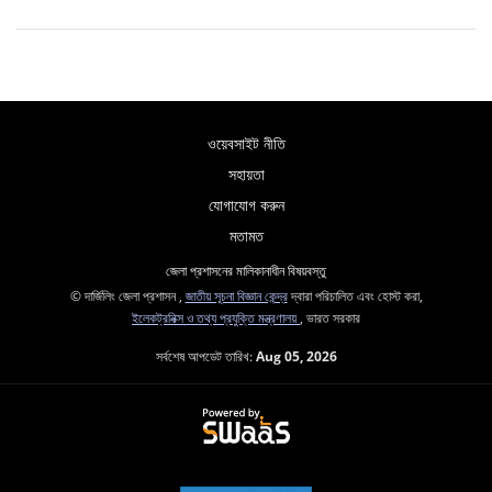
ওয়েবসাইট নীতি
সহায়তা
যোগাযোগ করুন
মতামত
জেলা প্রশাসনের মালিকানাধীন বিষয়বস্তু
© দার্জিলিং জেলা প্রশাসন ,
জাতীয় সূচনা বিজ্ঞান কেন্দ্র
দ্বারা পরিচালিত এবং হোস্ট করা,
ইলেকট্রনিক্স ও তথ্য প্রযুক্তি মন্ত্রণালয়
, ভারত সরকার
সর্বশেষ আপডেট তারিখ:
Aug 05, 2026