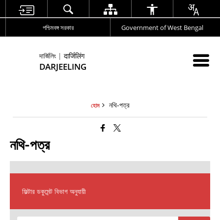
পশ্চিমবঙ্গ সরকার
Government of West Bengal
দার্জিলিং | दार्जिलिंग
DARJEELING
নথি-পত্র
হোম
নথি-পত্র
ফিল্টার ডকুমেন্ট বিভাগ অনুযায়ী