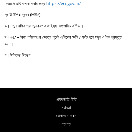
ফর্মগুলি ডাউনলোড করার জন্য-
https://eci.gov.in/
স্থায়ী ইপিক কেন্দ্র (পিইসি):
ক। নতুন এপিক প্রস্তুতকরণ এবং ইস্যু, সংশোধিত এপিক ।
খ। ২৫/ – টাকা পরিশোধের ক্ষেত্রে পূর্বের এপিকের ক্ষতি / ক্ষতি হলে সদৃশ এপিক প্রস্তুত
করা ।
গ। ইপিকের বিতরণ।
ওয়েবসাইট নীতি
সহায়তা
যোগাযোগ করুন
মতামত