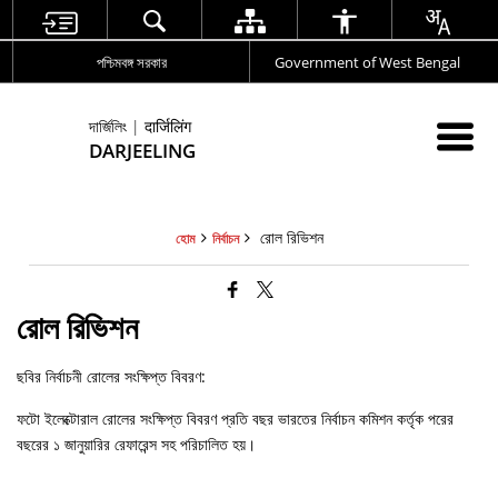
পশ্চিমবঙ্গ সরকার
Government of West Bengal
দার্জিলিং | दार्जिलिंग
DARJEELING
রোল রিভিশন
হোম
নির্বাচন
রোল রিভিশন
ছবির নির্বাচনী রোলের সংক্ষিপ্ত বিবরণ:
ফটো ইলেক্টোরাল রোলের সংক্ষিপ্ত বিবরণ প্রতি বছর ভারতের নির্বাচন কমিশন কর্তৃক পরের
বছরের ১ জানুয়ারির রেফারেন্স সহ পরিচালিত হয়।