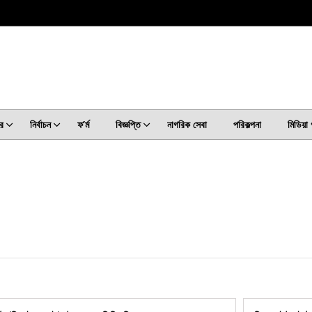
র
নির্বাচন
ফ’ৰ্ম
বিজ্ঞপ্তি
নাগরিক সেবা
পরিকল্পনা
মিডিয়া 