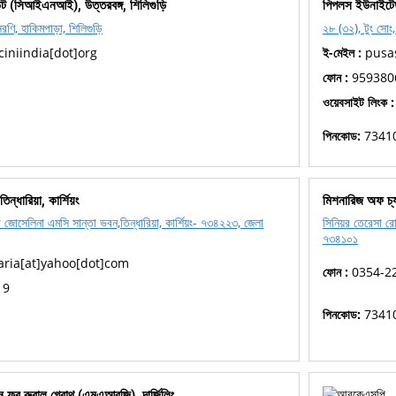
িউট (সিআইএনআই), উত্তরবঙ্গ, শিলিগুড়ি
পিপলস ইউনাইটে
ণি, হাকিমপাড়া, শিলিগুড়ি
২৮ (৩২), টুং সোং, 
ciniindia[dot]org
ই-মেইল :
pusas
ফোন :
959380
ওয়েবসাইট লিংক :
পিনকোড:
7341
ন্ধারিয়া, কার্শিয়ং
মিশনারিজ অফ চ্যা
র জোসেলিনা এমসি সান্তা ভবন,তিন্ধারিয়া, কার্শিয়ং- ৭৩৪২২৩, জেলা
সিনিয়র তেরেসা রোর
৭৩৪১০১
ria[at]yahoo[dot]com
ফোন :
0354-2
19
পিনকোড:
7341
ন ফর রুরাল গ্রোথ (এমএআরজি), দার্জিলিং