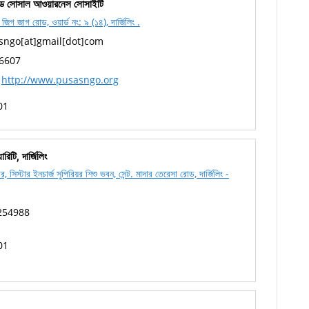
ড সোসাল আওয়ারনেস সোসাইটি
জিগ জাগ রোড, ওয়ার্ড নং: ৯ (১৪), দার্জিলিং .
ngo[at]gmail[dot]com
6607
http://www.pusasngo.org
01
রিটি, দার্জিলিং
, সিস্টার ইনচার্জ সুপিরিয়র শিশু ভবন, সেন্ট. মাদার তেরেসা রোড, দার্জিলিং -
254988
01