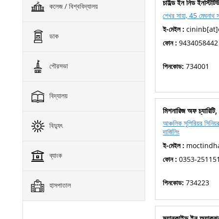
চাইল্ড ইন নিড ইনস্টিট
কলেজ / বিশ্ববিদ্যালয়
শেখর সাহা, 45 মেঘনাথ সর
ই-মেইল :
cininb[at]
ডাক
ফোন :
9434058442
পৌরসভা
পিনকোড:
734001
বিদ্যালয়
মিশনারিজ অফ চ্যারিটি, তি
আঞ্চলিক সুপিরিয়র সিনিয়
বিদ্যুৎ
দার্জিলিং
ই-মেইল :
moctindha
ব্যাংক
ফোন :
0353-25115
পিনকোড:
734223
হাসপাতাল
ম্যানকাইন্ড ইন অ্যাকশ