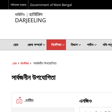
পশ্চিমবঙ্গ সরকার
Government of West Bengal
দার্জিলিং | दार्जिलिंग
DARJEELING
হোম
জেলা সম্পর্কে
নির্দেশিকা
বিভাগ
পর্যটন
নথি-পত্
সার্বজনীন উপযোগিতা
হোম
নির্দেশিকা
সার্বজনীন উপযোগিতা
এনজিও
এনজিও