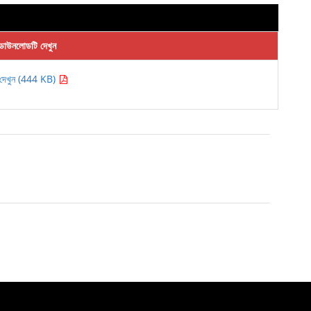
ডাউনলোডটি দেখুন
দেখুন (444 KB)