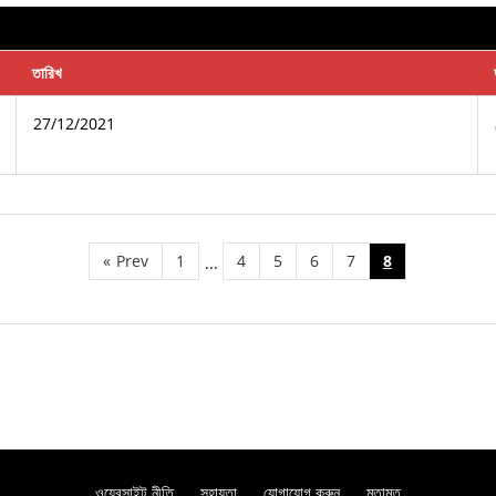
তারিখ
27/12/2021
«
Prev
1
4
5
6
7
8
...
ওয়েবসাইট নীতি
সহায়তা
যোগাযোগ করুন
মতামত