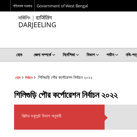
পশ্চিমবঙ্গ সরকার
Government of West Bengal
দার্জিলিং | दार्जिलिंग
DARJEELING
হোম
জেলা সম্পর্কে
নির্দেশিকা
বিভাগ
পর্যটন
নথি-পত্
শিলিগুড়ি পৌর কর্পোরেশন নির্বাচন ২০২২
হোম
নির্বাচন
শিলিগুড়ি পৌর কর্পোরেশন নির্বাচন ২০২২
ফিল্টার ডকুমেন্ট বিভাগ অনুযায়ী