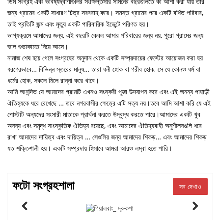
ডিম সংগ্রহ এবং ভবিষ্যদ্বাণীগুলির সংক্ষিপ্তসার সামনের বছরগুলিতে কী আশা করা যায় তার
জন্য গ্রামের একটি সাধারণ চিত্র সরবরাহ করে। সমস্ত গ্রামের পরে একটি বর্ধিত পরিবার,
তাই প্রতিটি জন্ম এবং মৃত্যু একটি পারিবারিক ইভেন্টে পরিণত হয়।
ভাগ্যক্রমে আমাদের জন্য, এই বছরটি কেবল আমার পরিবারের জন্য নয়, পুরো গ্রামের জন্য
ভাল শুভাকামত নিয়ে আসে।
নামাজ শেষ হয়ে গেলে সংগ্রহের অনুদান থেকে একটি সম্প্রদায়ের ফেস্টের আয়োজন করা হয়
ধরণেরভাবে… বিভিন্ন স্তরের মানুষ… তারা ধনী হোক বা গরীব হোক, সে যে কোনও ধর্ম বা
ধর্মের হোক, সকলে মিলে রান্না করে খাবে।
আমি আনন্দিত যে আমাদের গ্রামটি এখনও সংস্করী পূজা উদযাপন করে এবং এই অনন্য পাহাড়ী
ঐতিহ্যকে ধরে রেখেছে … তবে নগরবাসীর ক্ষেত্রে এটি সত্য নয়।তবে আমি আশা করি যে এই
পোস্টটি অন্যদের সংসারী মাতাকে প্রার্থনা করতে উদ্বুদ্ধ করতে পারে।আমাদের একটি খুব
অনন্য এবং সমৃদ্ধ সাংস্কৃতিক ঐতিহ্য রয়েছে, এবং আমাদের ঐতিহ্যবাহী অনুশীলনগুলি ধরে
রাখা আমাদের দায়িত্ব এবং দায়িত্ব … সেগুলির জন্য আমাদের শিকড়… এবং আমাদের শিকড়
যত শক্তিশালী হয়। একটি সম্প্রদায় হিসাবে আমরা আরও লম্বা হতে পারি।
ফটো সংগ্রহশালা
সব দেখাও