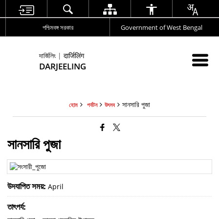
পশ্চিমবঙ্গ সরকার
Government of West Bengal
দার্জিলিং | दार्जिलिंग
DARJEELING
সানসারি পুজা
হোম
পর্যটন
উৎসব
সানসারি পুজা
উদযাপিত সময়:
April
তাৎপর্য: