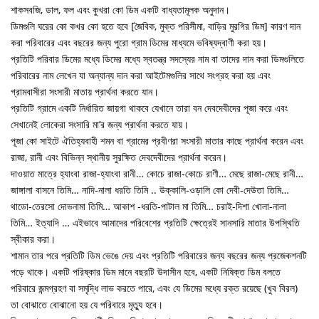
শাকসবজি, ডাল, ফল এবং কুখরা কো ডিম একটি বাধ্যতামূলক অনুদান।
ডিমগুলি ঘরের কো কখর কো হতে হবে [জৈবিক, মুক্ত পরিসীমা, বাড়ির মুরগির ডিম] কারণ দান
করা পরিবারের এবং বছরের জন্য পুরো গ্রাম ডিমের মাধ্যমে ভবিষ্যদ্বাণী করা হয়।
প্রতিটি পরিবার ডিমের মধ্যে ডিমের মধ্যে স্বতন্ত্র সদস্যের নাম বা তাদের দান করা ডিমগুলিতে
পরিবারের নাম লেখেন যা অন্যান্য দান করা আইটেমগুলির সাথে সংগ্রহ করা হয় এবং
গ্রামবাসীরা সংসারী মাতায় প্রার্থনা করতে যান।
প্রতিটি গ্রামে একটি নির্ধারিত জায়গা থাকবে যেখানে তারা বন দেবদেবীদের পূজা করে এবং
সেখানেই লোকেরা সংসারি মা’র জন্য প্রার্থনা করতে যায়।
পূজা কো সাইটে ঐতিহ্যবাহী শমন বা গ্রামের প্রবীণরা সংসারী মাতার কাছে প্রার্থনা করেন এবং
রাজা, রানী এবং বিভিন্ন স্থানীয় সুরক্ষিত দেবদেবীদের প্রার্থনা করেন।
দাওয়াত মাত্রে হ্যাংবা রাজা-হ্যাংবা রানী… কোচে রাজা-কোচে রাণী… মেছে রাজা-মেছে রানী…
জাঙ্গালা বাসনে তিমি… নাদি-নালা ধরতি তিমি .. উক্কালি-ওড়ালি কো দেবী-দেউতা তিমি…
থাডো-তেরসো দোভনামা তিমি… আকাশ -ধরতি-পাটাল মা তিমি… চরাই-দিশা খোলা-নালা
তিমি… ইত্যাদি … এইভাবে আমাদের পরিবেশের প্রতিটি ক্ষেত্রেই সানসারি মাতার উপস্থিতি
স্বীকার করা।
শামান তার পরে প্রতিটি ডিম ভেঙে দেয় এবং প্রতিটি পরিবারের জন্য বছরের জন্য প্রজেকশনটি
পড়ে থাকে। একটি পরিষ্কার ডিম মানে বছরটি উদাসীন হবে, একটি নিষিক্ত ডিম বলতে
পরিবারে জন্মগ্রহণ বা সমৃদ্ধি লাভ করতে পারে, এবং যে ডিমের মধ্যে রক্ত রয়েছে (খুব বিরল)
তা বোঝাতে বোঝানো হয় যে পরিবারে মৃত্যু হবে।