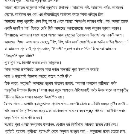
সানসারি পূজা – আমরা প্রকৃতির উপাসক
আমরা পাহাড়ের বাসিন্দারা সর্বদা প্রকৃতির উপাসক। আমাদের নদী, আমাদের পর্বত, আমাদের
স্রোত, আমাদের বন এবং এর জীববৈচিত্র্য আমাদের কাছে সর্বদা পবিত্র ছিল।
আমাদের জন্য প্রকৃতি এমন কিছু নয় যা থেকে আমরা “উত্সগুলি আহরণ করি”, বরং আমরা তাকে
একটি দানশীল “মা” হিসাবে দেখি যিনি আমাদের ভরণপোষণের জন্য অনুদান প্রদান করেন।
বিশ্বায়নের আগমনের সাথে সাথে আমরা আজ বৃহত্তর “গ্লোবাল ভিলেজ” এর একটি অংশ।
আমাদের শিশুরা আজ অন্য যেহেতু “হিপ, হিপ, ঘটনাকাল” সোয়াজি এবং ডাউন ডাউন শীতল… ”
যা আমাদের প্রায়শই প্রশ্ন তোলে, “বিদেশী” গ্রহণ করার তাগিদে কি আমরা আমাদের
শিকড়গুলি ভুলে যাচ্ছি?
পুরোপুরি নয়, রিপোর্ট করতে পেরে আনন্দিত।
আজ আমরা মাদারিহাট মেঘনাদ সাহা নগরে সানসারি পূজা উদযাপন করেছি
শহর ও নগরবাসী জিজ্ঞাসা করতে পারেন, “এটি কী?”
ঠিক আছে, উত্তরটি আমাদের প্রথম লাইনেই রয়েছে, “আমরা পাহাড়ের বাসিন্দারা সর্বদা
প্রকৃতির উপাসক ছিলাম।” সারা বছর জুড়ে আমাদের ঐতিহ্যবাহী পর্বত উত্সব থাকে যা প্রকৃতির
বিভিন্ন দিককে সম্মান জানাতে উদযাপিত হয়।
বৈশাখ মাসে – নেপালি ক্যালেন্ডারের প্রথম মাস – সংসারী মাতাকে – যিনি সমস্ত সৃষ্টির জননী –
তাঁর সময়োচিত বৃষ্টিপাতের জন্য এবং আমাদেরকে সামনের বছর প্রচুর পরিমাণে আশীর্বাদ করার
জন্য বৈশাখ মাসে গৃহীত হয়।
সংসারি পূজা একটি সম্প্রদায় উদযাপন, যেখানে ধর্ম নির্বিশেষে লোকেরা উত্সবে যোগ দেয়।
প্রতিটি গ্রামের প্রবীণরা গ্রামগুলি থেকে অনুদান সংগ্রহ করে – অনুদানের মধ্যে রয়েছে চাল,