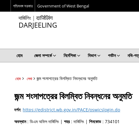
পশ্চিমবঙ্গ সরকার
Government of West Bengal
দার্জিলিং | दार्जिलिंग
DARJEELING
হোম
জেলা সম্পর্কে
নির্দেশিকা
বিভাগ
পর্যটন
নথি-পত্
জন্ম শংসাপত্রের বিলম্বিত নিবন্ধনের অনুমতি
হোম
সেবা
জন্ম শংসাপত্রের বিলম্বিত নিবন্ধনের অনুমতি
দর্শন
:
https://edistrict.wb.gov.in/PACE/oswicslogin.do
অবস্থান
: ডিএম অফিস দার্জিলিং |
শহর
: দার্জিলিং |
পিনকোড
: 734101