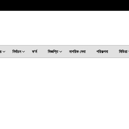
র
নির্বাচন
ফ’ৰ্ম
বিজ্ঞপ্তি
নাগরিক সেবা
পরিকল্পনা
মিডিয়া 