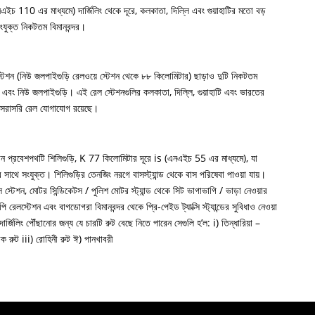
চ 110 এর মাধ্যমে) দার্জিলিং থেকে দূরে, কলকাতা, দিল্লি এবং গুয়াহাটির মতো বড়
ংযুক্ত নিকটতম বিমানবন্দর।
ে স্টেশন (নিউ জলপাইগুড়ি রেলওয়ে স্টেশন থেকে ৮৮ কিলোমিটার) ছাড়াও দুটি নিকটতম
়ি এবং নিউ জলপাইগুড়ি। এই রেল স্টেশনগুলির কলকাতা, দিল্লি, গুয়াহাটি এবং ভারতের
ে সরাসরি রেল যোগাযোগ রয়েছে।
প্রধান প্রবেশপথটি শিলিগুড়ি, K 77 কিলোমিটার দূরে is (এনএইচ 55 এর মাধ্যমে), যা
সাথে সংযুক্ত। শিলিগুড়ির তেনজিং নরগে বাসস্ট্যান্ড থেকে বাস পরিষেবা পাওয়া যায়।
েল স্টেশন, মোটর সিন্ডিকেটস / পুলিশ মোটর স্ট্যান্ড থেকে সিট ভাগাভাগি / ভাড়া নেওয়ার
ি রেলস্টেশন এবং বাগডোগরা বিমানবন্দর থেকে প্রি-পেইড ট্যাক্সি স্ট্যান্ডের সুবিধাও নেওয়া
ার্জিলিং পৌঁছানোর জন্য যে চারটি রুট বেছে নিতে পারেন সেগুলি হ’ল: i) তিন্ধারিয়া –
িরিক রুট iii) রোহিনী রুট ঈ) পানখাবরী