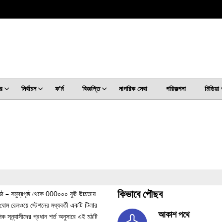
র
নির্বাচন
ফ’ৰ্ম
বিজ্ঞপ্তি
নাগরিক সেবা
পরিকল্পনা
মিডিয়া 
কিভাবে পৌছব
মঠ – সমুদ্রপৃষ্ঠ থেকে 000০০০ ফুট উচ্চতায়
র ঘোম রেলওয়ে স্টেশনের মধ্যবর্তী একটি টিলার
আকাশ পথে
সন্ন্যাসীদের প্রধান শর্ত অনুসারে এই মঠটি