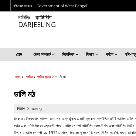
পশ্চিমবঙ্গ সরকার
Government of West Bengal
দার্জিলিং | दार्जिलिंग
DARJEELING
হোম
জেলা সম্পর্কে
নির্দেশিকা
বিভাগ
পর্যটন
নথি-পত্
ডালি মঠ
হোম
পর্যটন
পর্যটক স্থান
ডালি মঠ
বিভাগ
অন্যান্য
তিব্বত বৌদ্ধধর্মের কাগুপা অর্ডারের অন্তর্ভুক্ত একটি দ্রুকপা কাগইউদ মঠটি ডালির ডালি 
ঘোম এবং দার্জিলিংয়ের মধ্যবর্তী পথে। দালি গোম্পা দার্জিলিং রেলস্টেশন এবং দার্জিলিং সিটি
উপরে। ডালি গোম্পা ১৯ 1971১ সালে কিয়াজ্জে থুকসে রিমোপে নির্মিত করেছিলেন। আবাসিক 