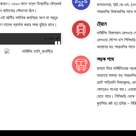
করেন। ১৯৯৩ সালে গম্ব্পে তিব্বতীয় বৌদ্ধধর্ম
বাগডোগরা, 90 কে.এম. (এনএই
ন দিন কাটানোর সৌভাগ্য ছিল।
শহরগুলির বিমানগুলির সাথে স
। এই মঠটির সর্বাধিক জনপ্রিয় অংশ যা প্রচুর
ট্রেনে
ণ তাদের প্রার্থনা করার সময় ঘুরিয়ে রাখে।
দার্জিলিং হিমালয়ান রেলওয়
সব দেখাও
রেলওয়ে স্টেশন হ’ল শিলিগুড
অন্যান্য বড় শহরগুলির সাথ
সড়ক পথে
রাস্তা দিয়ে দার্জিলিংয়ের 
ভারতের সমস্ত বড় শহরগুলির 
ছোট গাড়িগুলি বিমানবন্দর, র
ক্ষেত্রেও পাওয়া যায়। এনজেপ
যেতে পারে। শিলিগুড়ি থেকে দ
কুরসিয়ং রুট ii) দুধিয়া – ম