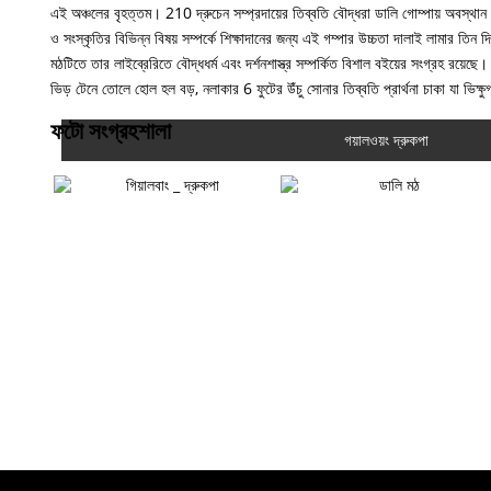
এই অঞ্চলের বৃহত্তম। 210 দ্রুচেন সম্প্রদায়ের তিব্বতি বৌদ্ধরা ডালি গোম্পায় অবস্থান 
ও সংস্কৃতির বিভিন্ন বিষয় সম্পর্কে শিক্ষাদানের জন্য এই গম্পার উচ্চতা দালাই লামার তি
মঠটিতে তার লাইব্রেরিতে বৌদ্ধধর্ম এবং দর্শনশাস্ত্র সম্পর্কিত বিশাল বইয়ের সংগ্রহ রয়েছে
ভিড় টেনে তোলে হোল হল বড়, নলাকার 6 ফুটের উঁচু সোনার তিব্বতি প্রার্থনা চাকা যা ভিক্ষুগ
ফটো সংগ্রহশালা
গয়ালওয়ং দ্রুকপা