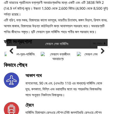
এটি ভারতের প্রাচীনতম বন্যপ্রাণী অভয়ারণ্যগুলির মধ্যে একটি এবং এটি 3838 কিমি 2
(14.9 বর্গ মাইল) জুড়ে। উচ্চতা 1,500 থেকে 2,600 মিটার (4,900 থেকে 8,500 ফুট)
পর্যন্ত রয়েছে।
এটি হরিণ, বন্য শুকর, হিমালয়ের কালো ভাল্লুক, ভারতীয় চিতাবাঘ, জঙ্গল বিড়াল, রিসাস বানর,
আসাম মাকাক, হিমালয়ের উড়ন্ত কাঠবিড়ালি জন্য আবাসস্থল সরবরাহ করে। অভয়ারণ্যটি
পাখির জীবনেও সমৃদ্ধ। দুটি সেনচাল হ্রদ দার্জিলিং শহরে পানীয় জল সরবরাহ করে।
ফটো সংগ্রহশালা
সেনচল লেক দার্জিলিং
সব দেখাও
কিভাবে পৌছব
আকাশ পথে
বাগডোগরা, 90 কে.এম. (এনএইচ 110 এর মাধ্যমে) দার্জিলিং থেকে
দূরে, কলকাতা, দিল্লি এবং গুয়াহাটির মতো বড় শহরগুলির বিমানগুলির
সাথে সংযুক্ত নিকটতম বিমানবন্দর।
ট্রেনে
দার্জিলিং হিমালয়ান রেলওয়ে স্টেশন (নিউ জলপাইগুড়ি রেলওয়ে স্টেশন