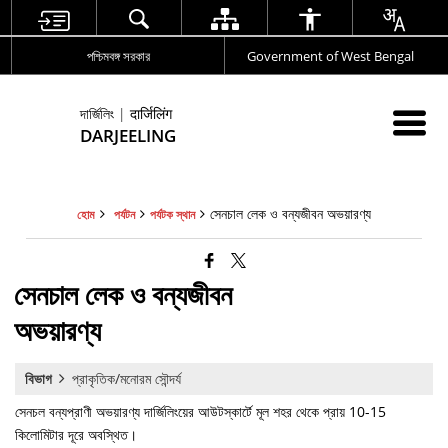
পশ্চিমবঙ্গ সরকার
Government of West Bengal
দার্জিলিং | दार्जिलिंग
DARJEELING
সেনচাল লেক ও বন্যজীবন অভয়ারণ্য
হোম
পর্যটন
পর্যটক স্থান
সেনচাল লেক ও বন্যজীবন
অভয়ারণ্য
বিভাগ
প্রাকৃতিক/মনোরম সৌন্দর্য
সেনচল বন্যপ্রাণী অভয়ারণ্য দার্জিলিংয়ের আউটস্কার্টে মূল শহর থেকে প্রায় 10-15
কিলোমিটার দূরে অবস্থিত।