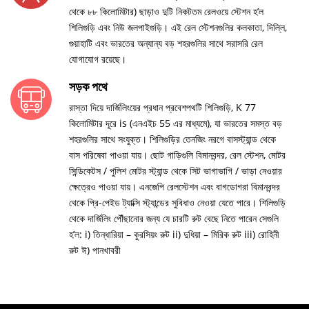
থেকে ৮৮ কিলোমিটার) ছাড়াও দুটি নিকটতম রেলওয়ে স্টেশন হ’ল
শিলিগুড়ি এবং নিউ জলপাইগুড়ি। এই রেল স্টেশনগুলির কলকাতা, দিল্লি,
গুয়াহাটি এবং ভারতের অন্যান্য বড় শহরগুলির সাথে সরাসরি রেল
যোগাযোগ রয়েছে।
সড়ক পথে
রাস্তা দিয়ে দার্জিলিংয়ের প্রধান প্রবেশপথটি শিলিগুড়ি, K 77
কিলোমিটার দূরে is (এনএইচ 55 এর মাধ্যমে), যা ভারতের সমস্ত বড়
শহরগুলির সাথে সংযুক্ত। শিলিগুড়ির তেনজিং নরগে বাসস্ট্যান্ড থেকে
বাস পরিষেবা পাওয়া যায়। ছোট গাড়িগুলি বিমানবন্দর, রেল স্টেশন, মোটর
সিন্ডিকেটস / পুলিশ মোটর স্ট্যান্ড থেকে সিট ভাগাভাগি / ভাড়া নেওয়ার
ক্ষেত্রেও পাওয়া যায়। এনজেপি রেলস্টেশন এবং বাগডোগরা বিমানবন্দর
থেকে প্রি-পেইড ট্যাক্সি স্ট্যান্ডের সুবিধাও নেওয়া যেতে পারে। শিলিগুড়ি
থেকে দার্জিলিং পৌঁছানোর জন্য যে চারটি রুট বেছে নিতে পারেন সেগুলি
হ’ল: i) তিন্ধারিয়া – কুরসিয়ং রুট ii) দুধিয়া – মিরিক রুট iii) রোহিনী
রুট ঈ) পানখাবরী