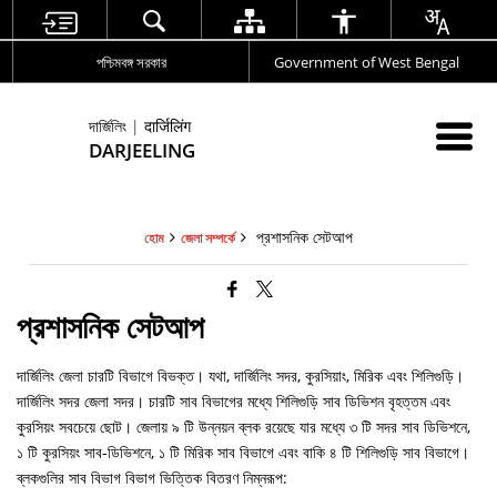
পশ্চিমবঙ্গ সরকার
Government of West Bengal
দার্জিলিং | दार्जिलिंग
DARJEELING
প্রশাসনিক সেটআপ
হোম
জেলা সম্পর্কে
প্রশাসনিক সেটআপ
দার্জিলিং জেলা চারটি বিভাগে বিভক্ত। যথা, দার্জিলিং সদর, কুরসিয়াং, মিরিক এবং শিলিগুড়ি।
দার্জিলিং সদর জেলা সদর। চারটি সাব বিভাগের মধ্যে শিলিগুড়ি সাব ডিভিশন বৃহত্তম এবং
কুরসিয়ং সবচেয়ে ছোট। জেলায় ৯ টি উন্নয়ন ব্লক রয়েছে যার মধ্যে ৩ টি সদর সাব ডিভিশনে,
১ টি কুরসিয়ং সাব-ডিভিশনে, ১ টি মিরিক সাব বিভাগে এবং বাকি ৪ টি শিলিগুড়ি সাব বিভাগে।
ব্লকগুলির সাব বিভাগ বিভাগ ভিত্তিক বিতরণ নিম্নরূপ: