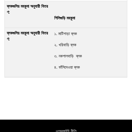
শিলিগুড়ি মহকুমা
১. মাটিগাড়া ব্লক
২. খরিবাড়ি ব্লক
৩. নকশালবাড়ি ব্লক
৪. ফাঁসিদেওয়া ব্লক
ওয়েবসাইট নীতি