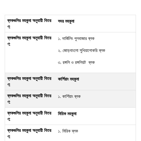
সদর
মহকুমা
১. দার্জিলিং পুলবাজার ব্লক
২. জোড়বাংলো সুখিয়াপোকরি ব্লক
৩. রঙ্গলি ও রঙ্গলিয়ট ব্লক
কার্শিয়াং মহকুমা
১. কার্শিয়াং ব্লক
মিরিক মহকুমা
১. মিরিক ব্লক