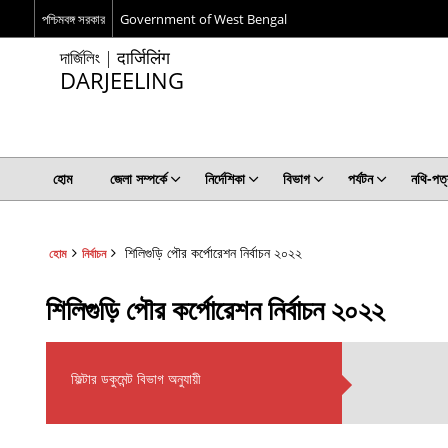
পশ্চিমবঙ্গ সরকার
Government of West Bengal
দার্জিলিং | दार्जिलिंग
DARJEELING
হোম
জেলা সম্পর্কে
নির্দেশিকা
বিভাগ
পর্যটন
নথি-পত্
শিলিগুড়ি পৌর কর্পোরেশন নির্বাচন ২০২২
হোম
নির্বাচন
শিলিগুড়ি পৌর কর্পোরেশন নির্বাচন ২০২২
ফিল্টার ডকুমেন্ট বিভাগ অনুযায়ী