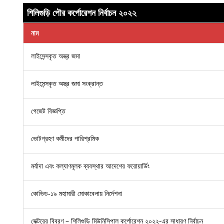
শিলিগুড়ি পৌর কর্পোরেশন নির্বাচন ২০২২
নাম
লাইসেন্সকৃত অস্ত্র জমা
লাইসেন্সকৃত অস্ত্র জমা সংক্রান্ত
গেজেট বিজ্ঞপ্তি
ভোটগ্রহণ কর্মীদের পারিশ্রমিক
মর্যাদা এবং কল্যাণমূলক ব্যবস্থার আদেশের ফরোয়ার্ডিং
কোভিড-১৯ মহামারী মোকাবেলায় নির্দেশনা
সেক্টরের বিবরণ – শিলিগুড়ি মিউনিসিপাল কর্পোরেশন ২০২২-এর সাধারণ নির্বাচন