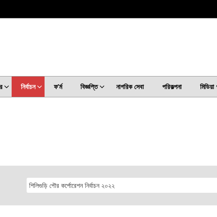
র
নির্বাচন
ফ’ৰ্ম
বিজ্ঞপ্তি
নাগরিক সেবা
পরিকল্পনা
মিডিয়া 