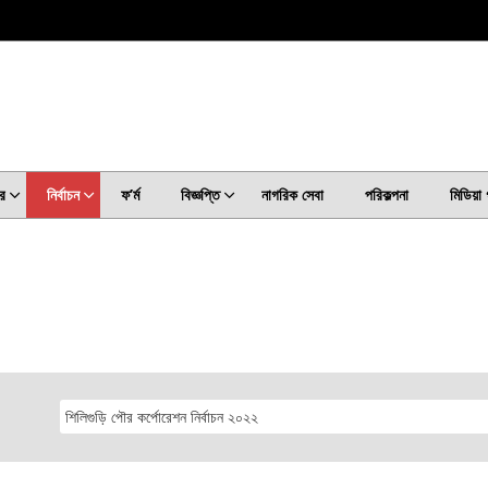
র
নির্বাচন
ফ’ৰ্ম
বিজ্ঞপ্তি
নাগরিক সেবা
পরিকল্পনা
মিডিয়া 